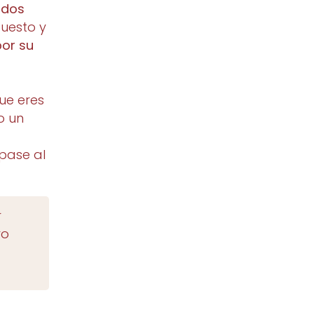
ndos
puesto y
por su
ue eres
o un
n
 pase al
r
ro