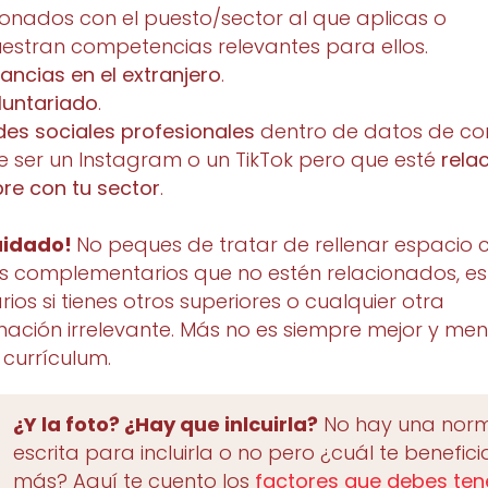
ionados con el puesto/sector al que aplicas o
stran competencias relevantes para ellos.
tancias en el extranjero
.
luntariado
.
des sociales profesionales
dentro de datos de co
 ser un Instagram o un TikTok pero que esté
rela
re con tu sector
.
uidado!
No peques de tratar de rellenar espacio 
s complementarios que no estén relacionados, es
rios si tienes otros superiores o cualquier otra
mación irrelevante. Más no es siempre mejor y me
 currículum.
¿Y la foto? ¿Hay que inlcuirla?
No hay una nor
escrita para incluirla o no pero ¿cuál te benefici
más? Aquí te cuento los
factores que debes ten