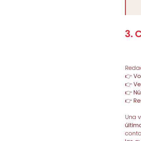
3. 
Redac
👉
Vo
👉
Ve
👉
Nú
👉
Re
Una v
últim
cont