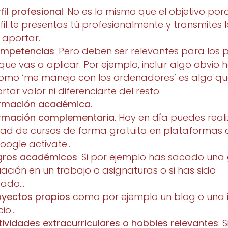
fil profesional
: No es lo mismo que el objetivo po
rfil te presentas tú profesionalmente y transmites 
 aportar.
mpetencias
: Pero deben ser relevantes para los 
 que vas a aplicar. Por ejemplo, incluir algo obvio 
omo ‘me manejo con los ordenadores’ es algo qu
rtar valor ni diferenciarte del resto.
rmación académica
.
rmación complementaria
. Hoy en día puedes real
idad de cursos de forma gratuita en plataformas
google activate…
gros académicos
. Si por ejemplo has sacado una
ación en un trabajo o asignaturas o si has sido
gado…
oyectos propios
como por ejemplo un blog o una 
cio…
tividades extracurriculares o hobbies relevantes
: 