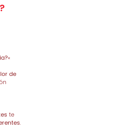
?
ia?
«
lor de
ión
tes
te
erentes
.