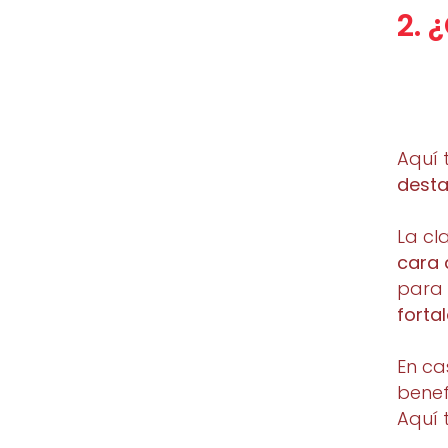
2. 
Aquí 
desta
La cl
cara 
para 
forta
En ca
benef
Aquí 