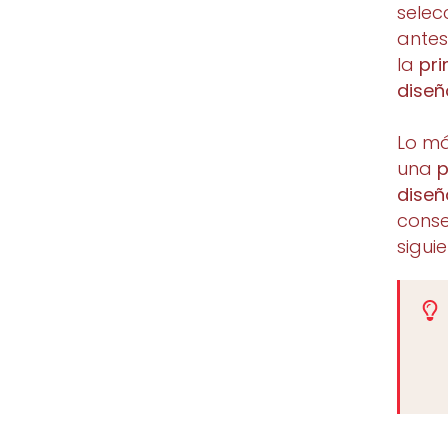
selec
antes
la
pri
diseñ
Lo má
una
p
diseñ
conse
siguie