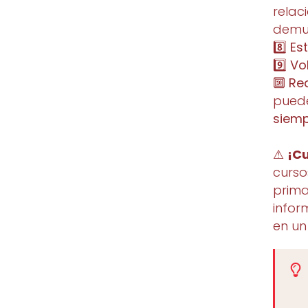
relac
demue
8️⃣
Es
9️⃣
Vo
🔟
Re
puede
siemp
⚠
¡C
curso
prima
infor
en un