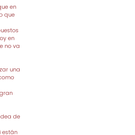
rque en
lo que
puestos
hoy en
e no va
izar una
 como
 gran
idea de
Si están