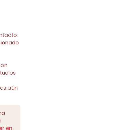
ntacto:
cionado
con
tudios
nos aún
ma
a
er en