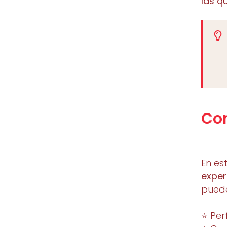
las q
Co
En es
exper
puede
⭐ Perf