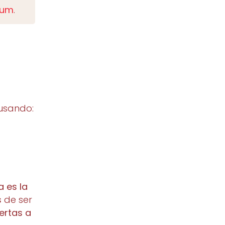
ulum
.
 usando:
 es la
s
de ser
ertas a