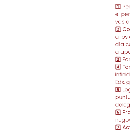
1️⃣
Per
el pe
vas a
2️⃣
Co
a los
día c
a apo
3️⃣
Fo
4️⃣
Fo
infin
Edx, 
5️⃣
Lo
puntu
dele
6️⃣
Pr
nego
7️⃣
Ac