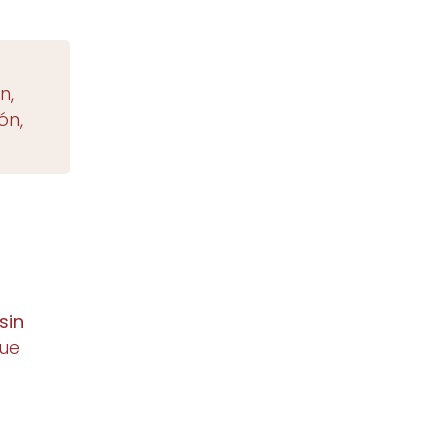
n,
ón,
sin
que