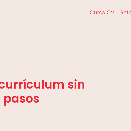
Curso CV
Ret
currículum sin
3 pasos
5