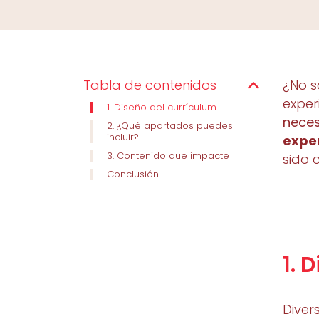
Tabla de contenidos
¿No s
exper
1. Diseño del currículum
neces
2. ¿Qué apartados puedes
incluir?
exper
3. Contenido que impacte
sido 
Conclusión
1. 
Diver