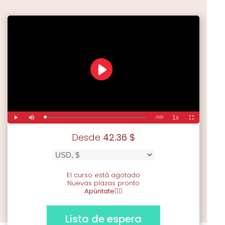
Desde
42.36
$
El curso está agotado
Nuevas plazas pronto
Apúntate👇🏻
Lista de espera