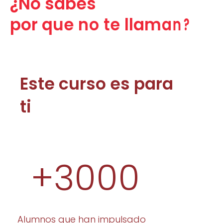
¿No sabes
p
o
r
q
u
e
n
o
t
e
l
l
a
m
a
n
?
Este curso es para
ti
+
3000
Alumnos que han impulsado