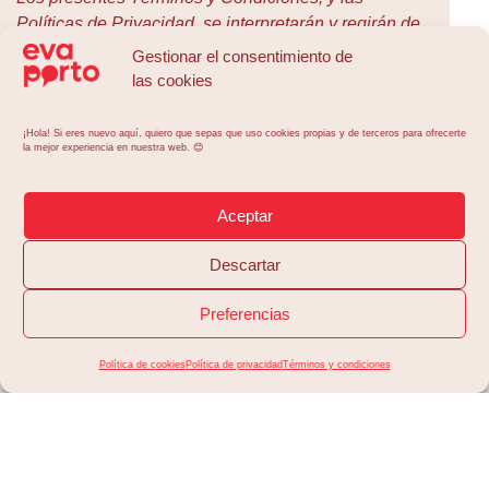
Políticas de Privacidad, se interpretarán y regirán de
conformidad con la legislación española. En caso de
Gestionar el consentimiento de
controversia, se resolverá mediante un Arbitraje de
las cookies
Equidad de la Corte de Arbitraje de las Cámaras de
Comercio e Industria de A Coruña, con la renuncia
¡Hola! Si eres nuevo aquí, quiero que sepas que uso cookies propias y de terceros para ofrecerte
la mejor experiencia en nuestra web. 😊
expresa a cualquier otro fuero que pudiera
corresponder, salvo disposición expresa de la ley.
Aceptar
Descartar
Preferencias
Términos y condiciones
Política de cookies
Política de privacidad
Términos y condiciones
Política de privacidad
Política de cookies
Política protección de datos
Mi libro