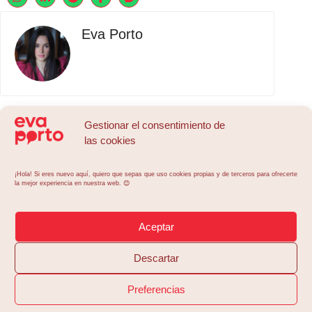
Eva Porto
Gestionar el consentimiento de
las cookies
¡Hola! Si eres nuevo aquí, quiero que sepas que uso cookies propias y de terceros para ofrecerte
la mejor experiencia en nuestra web. 😊
Términos y condiciones
Política de privacidad
Política de cookies
Aceptar
Política protección de datos
Mi libro
Descartar
Blog
Preferencias