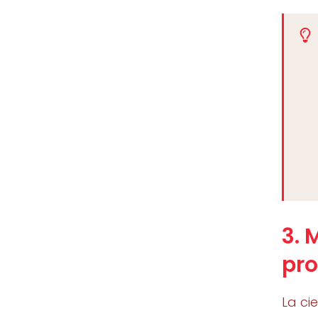
3.
pro
La ci