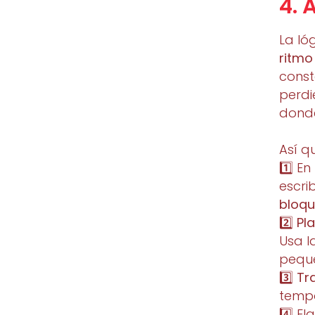
4. 
La ló
ritmo
const
perdi
donde
Así q
1️⃣ E
escri
bloqu
2️⃣
Pl
Usa l
pequ
3️⃣
Tr
tempo
4️⃣ E