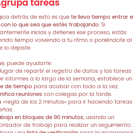
Agrupa tareas
gica detrás de esto es que
te lleva tiempo entrar 
 con lo que sea que estés trabajando
. Si
antemente inicias y detienes ese proceso, estás
endo tiempo volviendo a tu ritmo o poniéndote al
 lo dejaste.
ue, puede ayudarte:
n lugar de repartir el registro de datos y las tareas
bir informes a lo largo de la semana, establece un
e de tiempo
para acabar con todo a la vez.
anifica reuniones
con colegas por la tarde.
a «regla de los 2 minutos» para ir haciendo tareas
eñas.
abaja en bloques de 90 minutos
, usando un
rizador de trabajo para realizar un seguimiento.
labora una
lista de verificación
para la incorporac