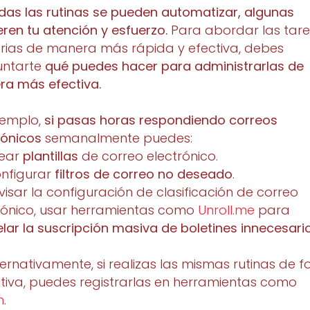
das las rutinas se pueden automatizar, algunas
eren tu atención y esfuerzo.
Para abordar las tar
arias de manera más rápida y efectiva, debes
untarte
qué puedes hacer para administrarlas de
a más efectiva.
jemplo,
si pasas horas respondiendo correos
rónicos
semanalmente puedes:
rear
plantillas
de correo electrónico.
nfigurar
filtros de correo no deseado
.
visar la configuración de clasificación de correo
rónico, usar herramientas como
Unroll.me
para
lar la suscripción masiva de boletines innecesari
ternativamente, si realizas las mismas rutinas de 
itiva, puedes registrarlas en herramientas como
n
.