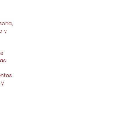
sona,
a y
se
cas
entos
 y