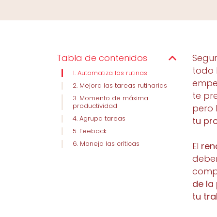
Tabla de contenidos
Segur
todo 
1. Automatiza las rutinas
empez
2. Mejora las tareas rutinarias
te pr
3. Momento de máxima
productividad
pero
4. Agrupa tareas
tu pr
5. Feeback
6. Maneja las críticas
El
ren
deber
compo
de
la
tu tra