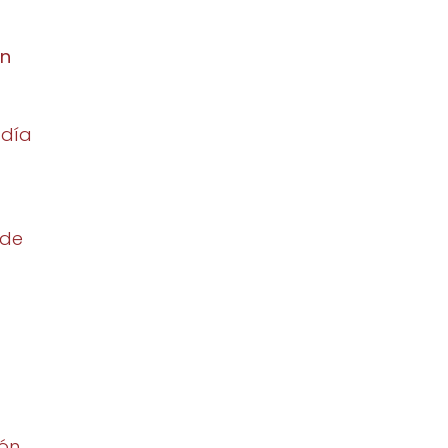
en
 día
 de
ión