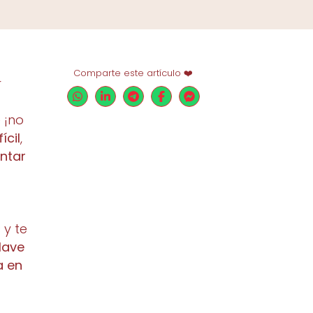
Comparte este artículo ❤️
r
 ¡no
ícil
,
ntar
 y te
lave
a en