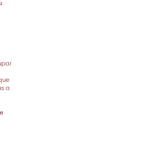
u
cupar
que
as a
de