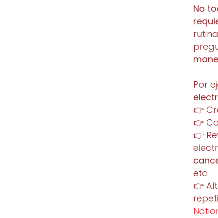
No to
requi
rutin
preg
maner
Por e
elect
👉 C
👉 Co
👉 Re
elect
cance
etc.
👉 Al
repet
Notio