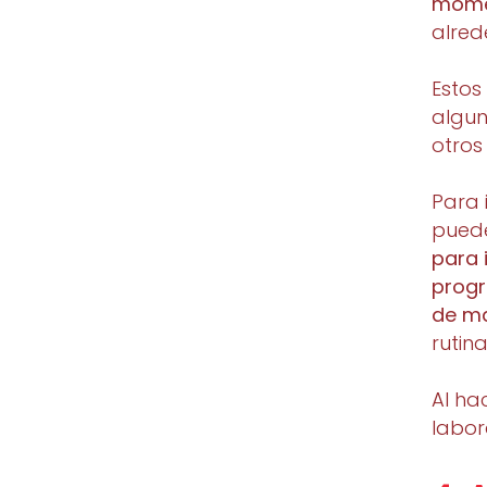
mome
alre
Estos
algun
otros
Para 
pued
para 
progr
de ma
rutina
Al ha
labor