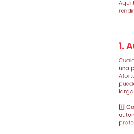
Aquí 
rendi
1. 
Cualq
una p
Afort
puede
largo
1️⃣
Go
autom
profe