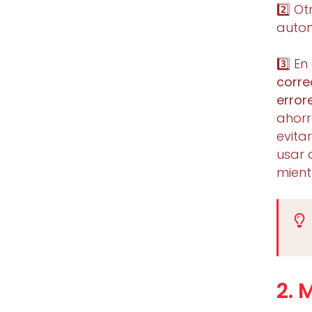
2️⃣ O
autom
3️⃣ E
corre
error
ahorr
evita
usar 
mient
2. 