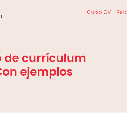
Curso CV
Ret
u
o de currículum
Con ejemplos