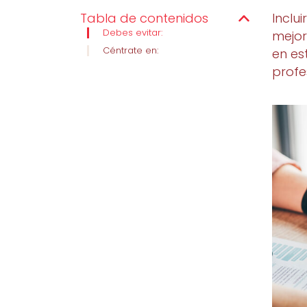
Tabla de contenidos
Inclu
Debes evitar:
mejor
Céntrate en:
en es
profe