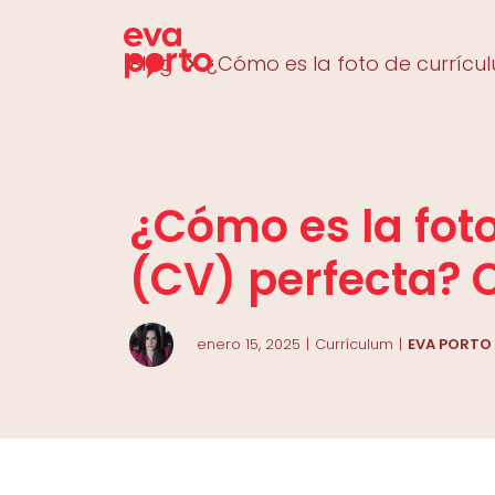
Saltar
al
Blog
¿Cómo es la foto de currícul
contenido
¿Cómo es la fot
(CV) perfecta? 
enero 15, 2025
Currículum
EVA PORTO