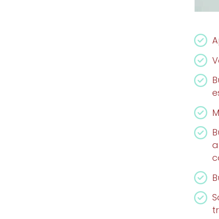
A
V
B
e
M
B
a
c
B
S
t