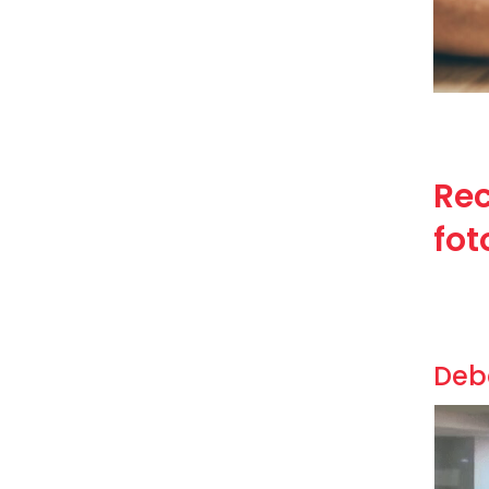
Re
fot
Debe