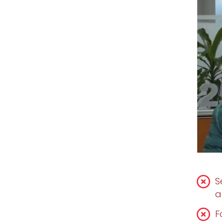
S
a
F