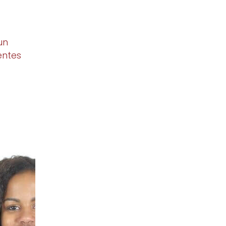
un
entes