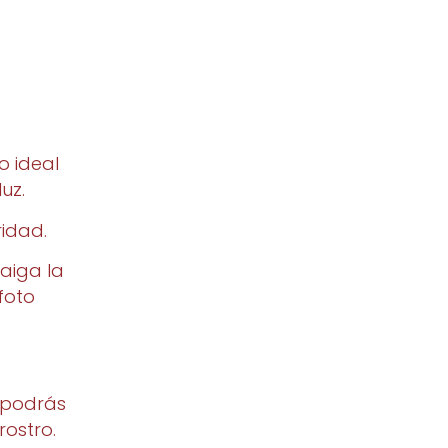
o ideal
uz.
ridad.
aiga la
 foto
e podrás
rostro.