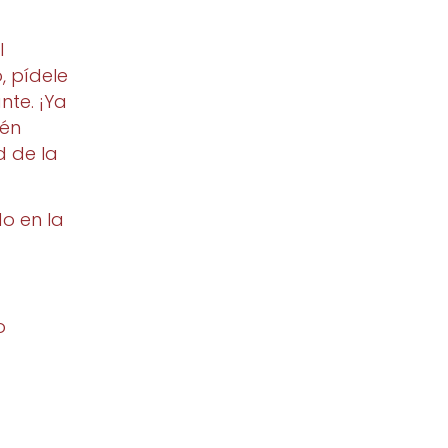
l
, pídele
nte. ¡Ya
ién
d de la
o en la
o