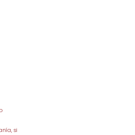
 o
nía, si