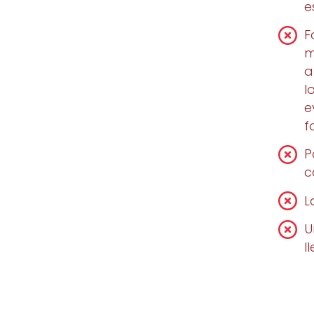
e
F
m
a
l
e
f
P
c
L
U
l