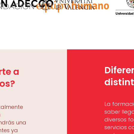
Difere
te a
distin
vos?
La formaci
talmente
saber lleg
s
diversos f
ndrás una
servicios 
ntes ya