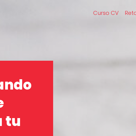
Curso CV
Ret
ando
e
 tu