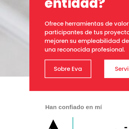
entidad?
Ofrece herramientas de valor
participantes de tus proyect
mejoren su empleabilidad de
una reconocida profesional.
Sobre Eva
Serv
Han confiado en mí