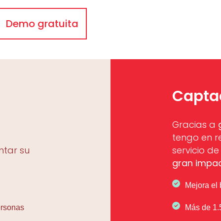
Demo gratuita
Captac
s
Gracias a
tengo en r
ntar su
servicio d
gran impa
Mejora el 
ersonas
Más de 1.