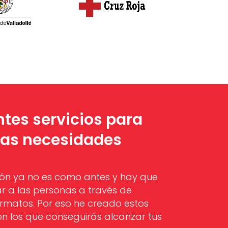
ntes servicios para
tas necesidades
ón ya no es como antes y hay que
ar a las personas a través de
ormatos. Por eso he creado estos
con los que conseguirás alcanzar tus