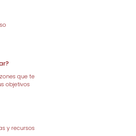
rso
ar?
azones que te
s objetivos
as y recursos