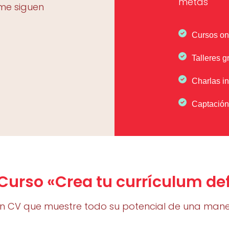
metas
me siguen
Cursos on
Talleres g
Charlas i
Captación
 Curso «Crea tu currículum def
n CV que muestre todo su potencial de una mane