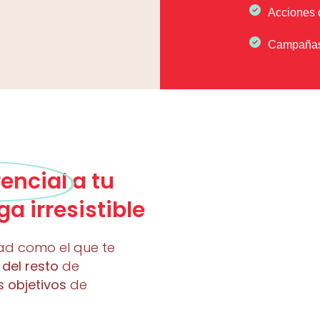
Acciones d
Campañas 
rencial
a tu
a irresistible
ad como el que te
 del resto
de
s objetivos
de