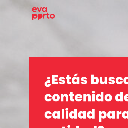
Saltar
al
contenido
¿Estás busc
contenido d
calidad para