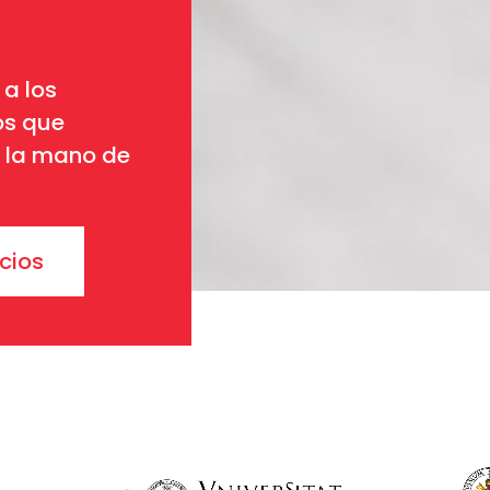
 a los
os que
 la mano de
icios