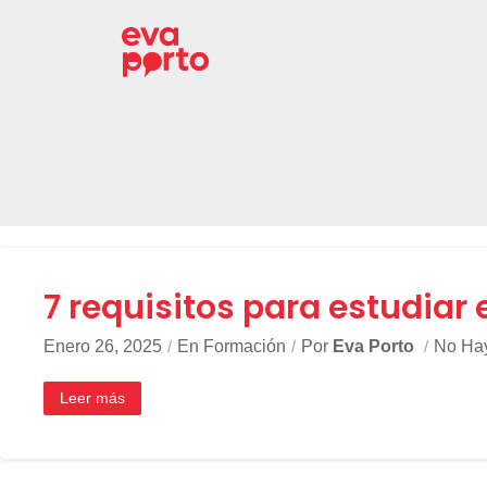
Saltar
al
contenido
7 requisitos para estudiar
Enero 26, 2025
En
Formación
Por
Eva Porto
No Ha
Leer más